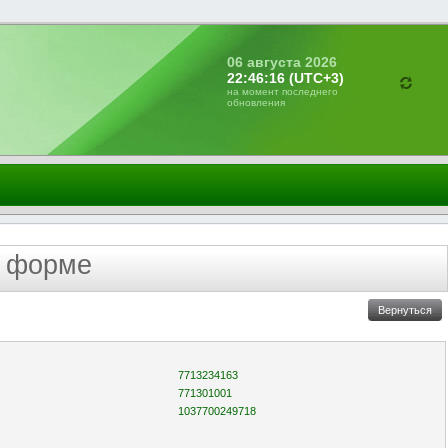
06 августа 2026
22:46:16 (UTC+3)
на момент последнего
обновления
й форме
7713234163
771301001
1037700249718