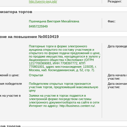
http://центр-рид.рф/
Резидент:
низатора торгов
Пшеницына Виктория Михайловна
Факс:
84957225949
оне на повышение №0010419
Повторные торги в форме электронного
Дата проведе
аукциона открытого по составу участников и
открытого по форме подачи предложений о цене,
по продаже имущества, находящегося в залоге у
Акционерного общества «Экспобанк» (ОГРН
1217700369083, ИНН 7708397772, КПП
770801001, адрес местонахождения: 115035, г.
Москва, наб. Космодамианская, д. 52, стр. 7).
ений о цене:
Открытая
Дата начала 
участие:
ния победителя
Победителем открытых торгов признается
Дата окончан
участник торгов, предложивший максимальную
участие:
цену
к на участие в
Заявки на участие в торгах подаются в
электронной форме посредством системы
электронного документооборота на сайте в сети
Интернет по адресу: http://business.centerr.ru/.
тов торгов