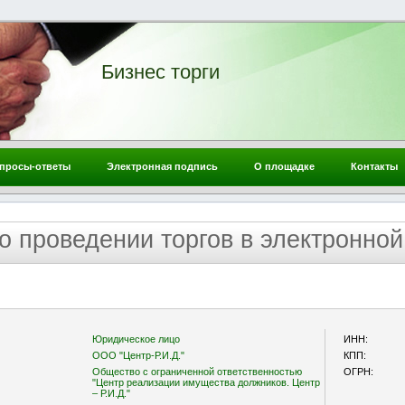
Бизнес торги
просы-ответы
Электронная подпись
О площадке
Контакты
о проведении торгов в электронно
Юридическое лицо
ИНН:
ООО "Центр-Р.И.Д."
КПП:
Общество с ограниченной ответственностью
ОГРН:
"Центр реализации имущества должников. Центр
– Р.И.Д."