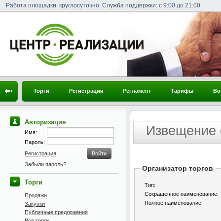
Работа площадки: круглосуточно. Служба поддержки: с 9:00 до 21:00.
Торги
Регистрация
Регламент
Тарифы
Во
Авторизация
Извещение 
Имя:
Пароль:
Регистрация
Забыли пароль?
Организатор торгов
Торги
Тип:
Сокращенное наименование:
Продажи
Полное наименование:
Закупки
Публичные предложения
Все торги