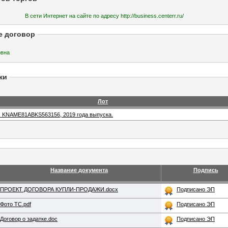
В сети Интернет на сайте по адресу http://business.centerr.ru/
е договор
ловна
жи
Лот
N KNAME81ABKS563156, 2019 года выпуска.
Название документа
Подпись
ПРОЕКТ ДОГОВОРА КУПЛИ-ПРОДАЖИ.docx
Подписано ЭП
Фото ТС.pdf
Подписано ЭП
Договор о задатке.doc
Подписано ЭП