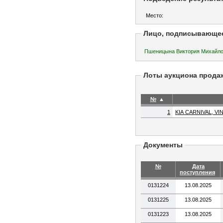
Место:
Лицо, подписывающе
Пшеницына Виктория Михай
Лоты аукциона прода
№
▲
1
KIA CARNIVAL, VI
Документы
№
Дата
поступления
0131224
13.08.2025
0131225
13.08.2025
0131223
13.08.2025