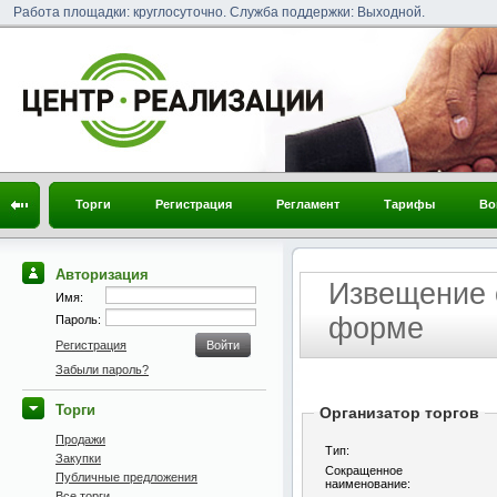
Работа площадки: круглосуточно. Служба поддержки: Выходной.
Торги
Регистрация
Регламент
Тарифы
Во
Авторизация
Извещение 
Имя:
форме
Пароль:
Регистрация
Забыли пароль?
Торги
Организатор торгов
Продажи
Тип:
Закупки
Сокращенное
Публичные предложения
наименование:
Все торги