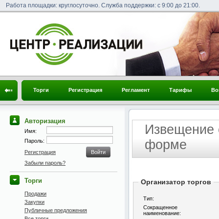
Работа площадки: круглосуточно. Служба поддержки: с 9:00 до 21:00.
Торги
Регистрация
Регламент
Тарифы
Во
Авторизация
Извещение 
Имя:
форме
Пароль:
Регистрация
Забыли пароль?
Торги
Организатор торгов
Продажи
Тип:
Закупки
Сокращенное
Публичные предложения
наименование:
Все торги