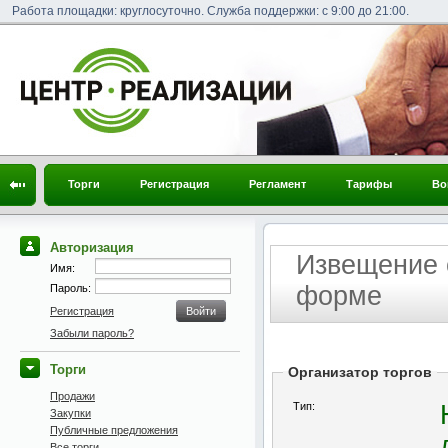
Работа площадки: круглосуточно. Служба поддержки: с 9:00 до 21:00.
Торги
Регистрация
Регламент
Тарифы
Во
Авторизация
Извещение 
Имя:
форме
Пароль:
Регистрация
Забыли пароль?
Торги
Организатор торгов
Продажи
Тип:
Закупки
Публичные предложения
Все торги