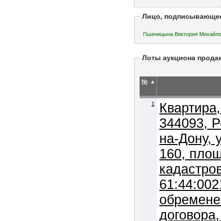
Лицо, подписывающе
Пшеницына Виктория Михай
Лоты аукциона прода
№
▲
1
Квартира,
344093, Р
на-Дону, 
160, площ
кадастро
61:44:002
обремене
договора,