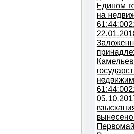
Едином г
на недви
61:44:002
22.01.201
Заложенн
принадле
Камельевне (запись в
государст
недвижим
61:44:002
05.10.201
взыскани
вынесено 
Первомай