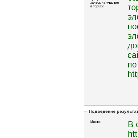
заявок на участие
то
в торгах:
эл
по
эл
до
са
по
ht
Подведение результа
Место:
В 
ht