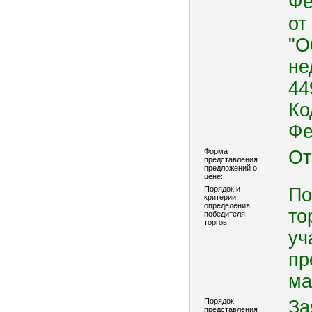
Фе
от
"О
не
44
Ко
Фе
Форма
От
представления
предложений о
цене:
Порядок и
По
критерии
определения
то
победителя
торгов:
уч
пр
ма
Порядок
За
представления