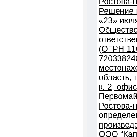
Ростова-н
Решение 
«23» июля
Общество
ответств
(ОГРН 11
72033824
местонах
область, 
к. 2, офи
Первомай
Ростова-
определе
произвед
ООО “Кап