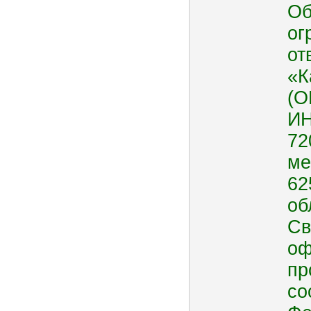
Об
ог
от
«К
(О
ИН
72
ме
62
об
Св
оф
пр
со