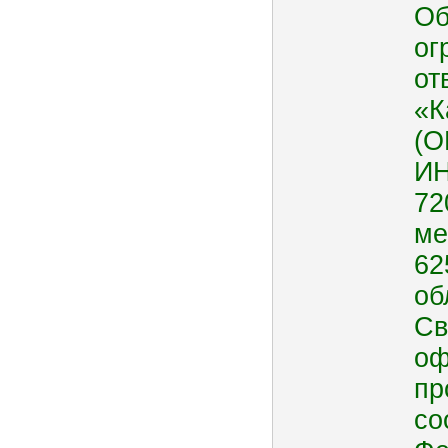
Об
ог
от
«К
(О
ИН
72
ме
62
об
Св
оф
пр
со