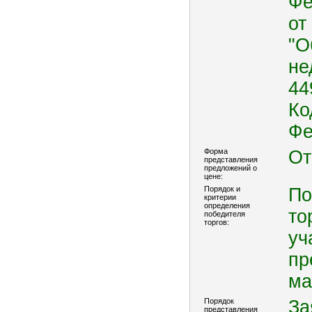
Фе
от
"О
не
44
Ко
Фе
Форма
От
представления
предложений о
цене:
Порядок и
По
критерии
определения
то
победителя
торгов:
уч
пр
ма
Порядок
За
представления