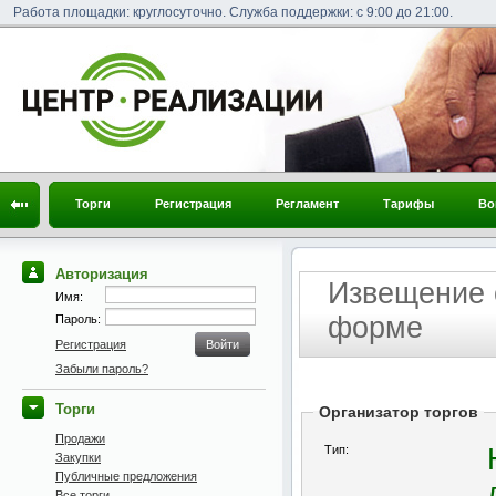
Работа площадки: круглосуточно. Служба поддержки: с 9:00 до 21:00.
Торги
Регистрация
Регламент
Тарифы
Во
Авторизация
Извещение 
Имя:
форме
Пароль:
Регистрация
Забыли пароль?
Торги
Организатор торгов
Продажи
Тип:
Закупки
Публичные предложения
Все торги