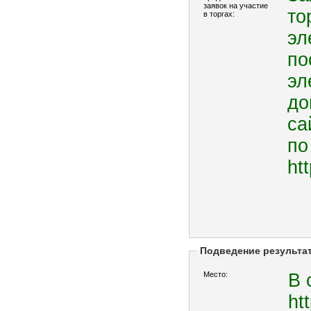
заявок на участие
то
в торгах:
эл
по
эл
до
са
по
ht
Подведение результа
Место:
В 
ht