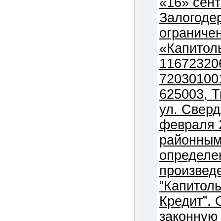
«16» сент
Залогоде
ограниче
«Капитол
11672320
72030100
625003, Т
ул. Сверд
февраля 
районным
определе
произвед
“Капитол
Кредит”. 
законную 