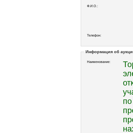
Ф.И.О.:
Телефон:
Информация об аукци
Наименование:
То
эл
от
уч
по
пр
пр
на