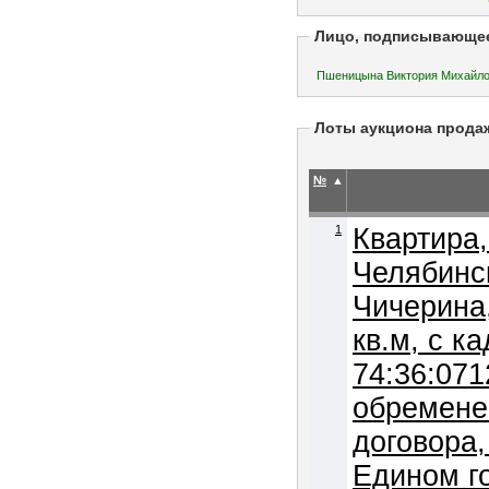
Лицо, подписывающе
Пшеницына Виктория Михай
Лоты аукциона прода
№
▲
1
Квартира,
Челябинск
Чичерина,
кв.м, с 
74:36:071
обремене
договора,
Едином г